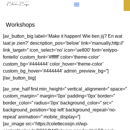
Workshops
[av_button_big label=’Make it happen! Wie ben jij? En wat
laat je zien?’ description_pos=’below’ link=’manually,http://’
link_target=” icon_select=’no’ icon=’ue800′ font=’entypo-
fontello’ custom_font=’#ffffff’ color=’theme-color’
custom_bg=’#444444′ color_hover=’theme-color’
custom_bg_hover=’#444444′ admin_preview_bg=”]
[/av_button_big]
[av_one_half first min_height=” vertical_alignment=” space=”
custom_margin=” margin=’0px’ padding=’0px’ border=”
border_color=” radius=’0px’ background_color=” src=”
background_position=’top left’ background_repeat=’no-
repeat’ animation=” mobile_display=”]
[av_image src=’https://colettecosijn.nl/wp-