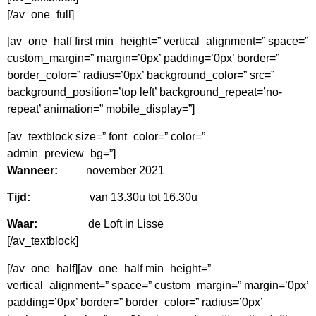
[/av_one_full]
[av_one_half first min_height=” vertical_alignment=” space=”
custom_margin=” margin=’0px’ padding=’0px’ border=”
border_color=” radius=’0px’ background_color=” src=”
background_position=’top left’ background_repeat=’no-
repeat’ animation=” mobile_display=”]
[av_textblock size=” font_color=” color=”
admin_preview_bg=”]
Wanneer:
november 2021
Tijd:
van 13.30u tot 16.30u
Waar:
de Loft in Lisse
[/av_textblock]
[/av_one_half][av_one_half min_height=”
vertical_alignment=” space=” custom_margin=” margin=’0px’
padding=’0px’ border=” border_color=” radius=’0px’