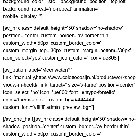
background_color=” src=” background_position=’top left’
background_repeat=’no-repeat’ animation=”
mobile_display=”]
[av_hr class=’default’ height=’50’ shadow=’no-shadow’
position=’center’ custom_border=’av-border-thin’
custom_width=’50px’ custom_border_color=”
custom_margin_top=’30px’ custom_margin_bottom=’30px’
icon_select=’yes’ custom_icon_color=” icon=’ue808′]
[av_button label=’Meer weten?’
link=’manually,https://www.colettecosijn.nl/product/workshop-
vrouw-in-beeld/’ link_target=” size=’x-large’ position=’center’
icon_select=’no’ icon=’ue800′ font=’entypo-fontello’
color=’theme-color’ custom_bg=’#444444′
custom_font=’#ffffff’ admin_preview_bg=”]
[/av_one_half][av_hr class=’default’ height=’50’ shadow=’no-
shadow’ position=’center’ custom_border=’av-border-thin’
custom_width=’50px’ custom_border_color=”