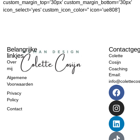
custom_margin_top=’30px’ custom_margin_bottom=’30px’
icon_select=’yes’ custom_icon_color=” icon=’ue808′]
Belangrijke
Contactge
linkjes
Colette
Over
Cosijn
mij
Coaching
Email:
Algemene
info@colettecosi
Voorwaarden
Privacy
Policy
Contact