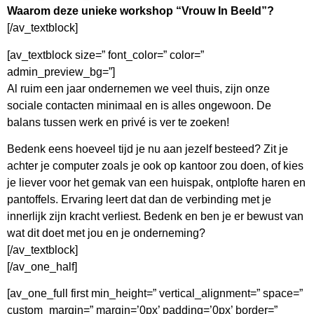
Waarom deze unieke workshop “Vrouw In Beeld”?
[/av_textblock]
[av_textblock size=” font_color=” color=”
admin_preview_bg=”]
Al ruim een jaar ondernemen we veel thuis, zijn onze
sociale contacten minimaal en is alles ongewoon. De
balans tussen werk en privé is ver te zoeken!
Bedenk eens hoeveel tijd je nu aan jezelf besteed? Zit je
achter je computer zoals je ook op kantoor zou doen, of kies
je liever voor het gemak van een huispak, ontplofte haren en
pantoffels. Ervaring leert dat dan de verbinding met je
innerlijk zijn kracht verliest. Bedenk en ben je er bewust van
wat dit doet met jou en je onderneming?
[/av_textblock]
[/av_one_half]
[av_one_full first min_height=” vertical_alignment=” space=”
custom_margin=” margin=’0px’ padding=’0px’ border=”