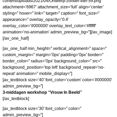
content/uploads/2021/04/Ontwerp-zonder-titel-59.png’
attachment=’6967′ attachment_size=’full’ align=’center’
styling=” hover=” link=” target=” caption=” font_size=”
appearance=” overlay_opacity=’0.4′
overlay_color=’#000000′ overlay_text_color=’#ffffff’
animation=’no-animation’ admin_preview_bg=”][/av_image]
[/av_one_half]
[av_one_half min_height=” vertical_alignment=” space=”
custom_margin=” margin=’0px’ padding=’0px’ border=”
border_color=” radius=’0px’ background_color=” src=”
background_position=’top left’ background_repeat=’no-
repeat’ animation=” mobile_display=”]
[av_textblock size=’40’ font_color=’custom’ color=’#000000′
admin_preview_bg=”]
3-middagen workshop “Vrouw In Beeld”
[/av_textblock]
[av_textblock size=’30’ font_color=” color=”
admin_preview_bg=”]