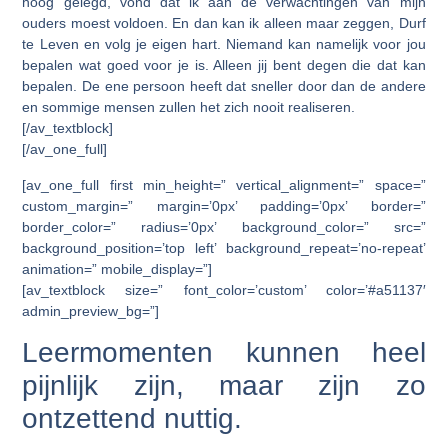
hoog gelegd, vond dat ik aan de verwachtingen van mijn
ouders moest voldoen. En dan kan ik alleen maar zeggen, Durf
te Leven en volg je eigen hart. Niemand kan namelijk voor jou
bepalen wat goed voor je is. Alleen jij bent degen die dat kan
bepalen. De ene persoon heeft dat sneller door dan de andere
en sommige mensen zullen het zich nooit realiseren.
[/av_textblock]
[/av_one_full]
[av_one_full first min_height=” vertical_alignment=” space=”
custom_margin=” margin=’0px’ padding=’0px’ border=”
border_color=” radius=’0px’ background_color=” src=”
background_position=’top left’ background_repeat=’no-repeat’
animation=” mobile_display=”]
[av_textblock size=” font_color=’custom’ color=’#a51137′
admin_preview_bg=”]
Leermomenten kunnen heel
pijnlijk zijn, maar zijn zo
ontzettend nuttig.