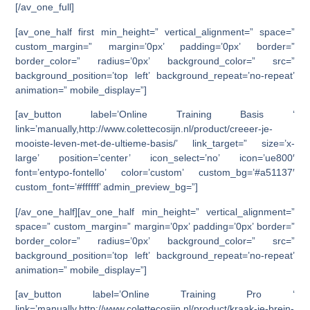
[/av_one_full]
[av_one_half first min_height=” vertical_alignment=” space=”
custom_margin=” margin=’0px’ padding=’0px’ border=”
border_color=” radius=’0px’ background_color=” src=”
background_position=’top left’ background_repeat=’no-repeat’
animation=” mobile_display=”]
[av_button label=’Online Training Basis ‘
link=’manually,http://www.colettecosijn.nl/product/creeer-je-
mooiste-leven-met-de-ultieme-basis/’ link_target=” size=’x-
large’ position=’center’ icon_select=’no’ icon=’ue800′
font=’entypo-fontello’ color=’custom’ custom_bg=’#a51137′
custom_font=’#ffffff’ admin_preview_bg=”]
[/av_one_half][av_one_half min_height=” vertical_alignment=”
space=” custom_margin=” margin=’0px’ padding=’0px’ border=”
border_color=” radius=’0px’ background_color=” src=”
background_position=’top left’ background_repeat=’no-repeat’
animation=” mobile_display=”]
[av_button label=’Online Training Pro ‘
link=’manually,http://www.colettecosijn.nl/product/kraak-je-brein-