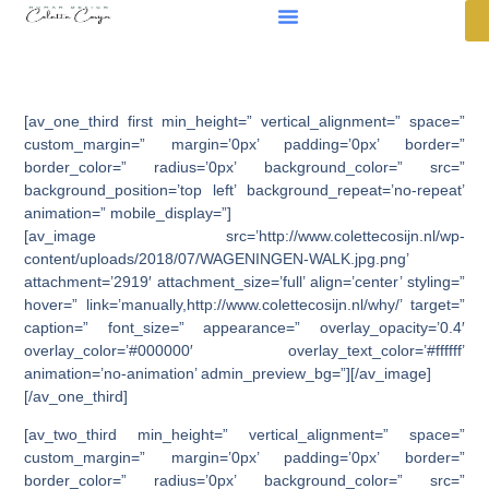
[av_one_third first min_height=” vertical_alignment=” space=”
custom_margin=” margin=’0px’ padding=’0px’ border=”
border_color=” radius=’0px’ background_color=” src=”
background_position=’top left’ background_repeat=’no-repeat’
animation=” mobile_display=”]
[av_image src=’http://www.colettecosijn.nl/wp-
content/uploads/2018/07/WAGENINGEN-WALK.jpg.png’
attachment=’2919′ attachment_size=’full’ align=’center’ styling=”
hover=” link=’manually,http://www.colettecosijn.nl/why/’ target=”
caption=” font_size=” appearance=” overlay_opacity=’0.4′
overlay_color=’#000000′ overlay_text_color=’#ffffff’
animation=’no-animation’ admin_preview_bg=”][/av_image]
[/av_one_third]
[av_two_third min_height=” vertical_alignment=” space=”
custom_margin=” margin=’0px’ padding=’0px’ border=”
border_color=” radius=’0px’ background_color=” src=”