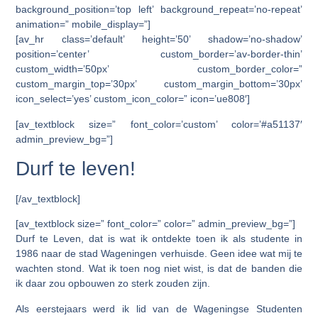
background_position=’top left’ background_repeat=’no-repeat’
animation=” mobile_display=”]
[av_hr class=’default’ height=’50’ shadow=’no-shadow’
position=’center’ custom_border=’av-border-thin’
custom_width=’50px’ custom_border_color=”
custom_margin_top=’30px’ custom_margin_bottom=’30px’
icon_select=’yes’ custom_icon_color=” icon=’ue808′]
[av_textblock size=” font_color=’custom’ color=’#a51137′
admin_preview_bg=”]
Durf te leven!
[/av_textblock]
[av_textblock size=” font_color=” color=” admin_preview_bg=”]
Durf te Leven, dat is wat ik ontdekte toen ik als studente in
1986 naar de stad Wageningen verhuisde. Geen idee wat mij te
wachten stond. Wat ik toen nog niet wist, is dat de banden die
ik daar zou opbouwen zo sterk zouden zijn.
Als eerstejaars werd ik lid van de Wageningse Studenten