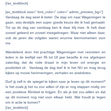
[/av_textblock]
[av_textblock size=” font_color=” color=” admin_preview_bg=”]
Vandaag de dag weet ik beter. De stap om naar Wageningen te
gaan, was destijds een super goede keuze die ik had gemaakt.
Tot op de dag van vandaag ben ik daar blij mee. Ik heb daar
zoveel geleerd en zoveel meegekregen. Maar niet alleen daar,
ook de jaren die volgden waren enorme leermomenten voor
me.
Wandelend door het prachtige Wageningen met reünisten en
leden in de leeftijd van 95 tot 18 jaar besefte ik me afgelopen
zaterdag dat de rode draad in mijn leven vol energie en
positiviteit zit. Vandaag de dag leef ik in het NU en mag terug
kijken op mooie herinneringen, verhalen en anekdotes.
Durf jij zelf in de spiegel te kijken naar je leven op dit moment?
Is het zoals jij het nu zou willen of zijn er nog stappen nodig om
een positieve Mindset te krijgen. En als je dat zou willen en dat
op dit moment nog niet voor elkaar hebt. Wat houdt je tegen
om in actie te komen?
[/av_textblock]