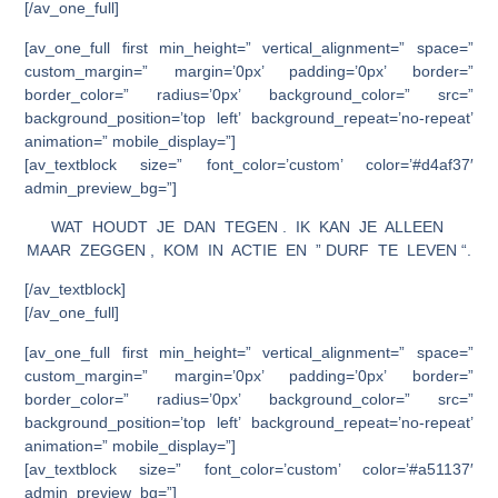
[/av_one_full]
[av_one_full first min_height=” vertical_alignment=” space=”
custom_margin=” margin=’0px’ padding=’0px’ border=”
border_color=” radius=’0px’ background_color=” src=”
background_position=’top left’ background_repeat=’no-repeat’
animation=” mobile_display=”]
[av_textblock size=” font_color=’custom’ color=’#d4af37′
admin_preview_bg=”]
WAT HOUDT JE DAN TEGEN . IK KAN JE ALLEEN
MAAR ZEGGEN , KOM IN ACTIE EN ” DURF TE LEVEN “.
[/av_textblock]
[/av_one_full]
[av_one_full first min_height=” vertical_alignment=” space=”
custom_margin=” margin=’0px’ padding=’0px’ border=”
border_color=” radius=’0px’ background_color=” src=”
background_position=’top left’ background_repeat=’no-repeat’
animation=” mobile_display=”]
[av_textblock size=” font_color=’custom’ color=’#a51137′
admin_preview_bg=”]