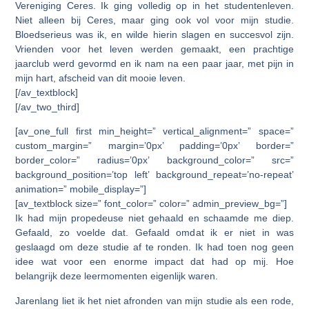
Vereniging Ceres. Ik ging volledig op in het studentenleven.
Niet alleen bij Ceres, maar ging ook vol voor mijn studie.
Bloedserieus was ik, en wilde hierin slagen en succesvol zijn.
Vrienden voor het leven werden gemaakt, een prachtige
jaarclub werd gevormd en ik nam na een paar jaar, met pijn in
mijn hart, afscheid van dit mooie leven.
[/av_textblock]
[/av_two_third]
[av_one_full first min_height=” vertical_alignment=” space=”
custom_margin=” margin=’0px’ padding=’0px’ border=”
border_color=” radius=’0px’ background_color=” src=”
background_position=’top left’ background_repeat=’no-repeat’
animation=” mobile_display=”]
[av_textblock size=” font_color=” color=” admin_preview_bg=”]
Ik had mijn propedeuse niet gehaald en schaamde me diep.
Gefaald, zo voelde dat. Gefaald omdat ik er niet in was
geslaagd om deze studie af te ronden. Ik had toen nog geen
idee wat voor een enorme impact dat had op mij. Hoe
belangrijk deze leermomenten eigenlijk waren.
Jarenlang liet ik het niet afronden van mijn studie als een rode,