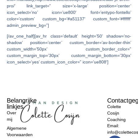
pro/’ link_target=” size=’x-large’ position=’center’
icon_select=’no’ icon=’ue800′ font=’entypo-fontello’
color=’custom’ custom_bg=’#a51137′ custom_font=’#ffffff’
admin_preview_bg=”]
[/av_one_half][av_hr class=’default’ height=’50’ shadow=’no-
shadow’ position=’center’ custom_border=’av-border-thin’
custom_width=’50px’ custom_border_color=”
custom_margin_top=’30px’ custom_margin_bottom=’30px’
icon_select=’yes’ custom_icon_color=” icon=’ue808′]
Belangrijke
Contactge
linkjes
Colette
Over
Cosijn
mij
Coaching
Email:
Algemene
info@colettecosi
Voorwaarden