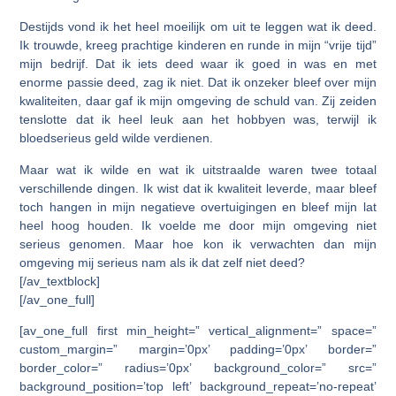
Destijds vond ik het heel moeilijk om uit te leggen wat ik deed.
Ik trouwde, kreeg prachtige kinderen en runde in mijn “vrije tijd”
mijn bedrijf. Dat ik iets deed waar ik goed in was en met
enorme passie deed, zag ik niet. Dat ik onzeker bleef over mijn
kwaliteiten, daar gaf ik mijn omgeving de schuld van. Zij zeiden
tenslotte dat ik heel leuk aan het hobbyen was, terwijl ik
bloedserieus geld wilde verdienen.
Maar wat ik wilde en wat ik uitstraalde waren twee totaal
verschillende dingen. Ik wist dat ik kwaliteit leverde, maar bleef
toch hangen in mijn negatieve overtuigingen en bleef mijn lat
heel hoog houden. Ik voelde me door mijn omgeving niet
serieus genomen. Maar hoe kon ik verwachten dan mijn
omgeving mij serieus nam als ik dat zelf niet deed?
[/av_textblock]
[/av_one_full]
[av_one_full first min_height=” vertical_alignment=” space=”
custom_margin=” margin=’0px’ padding=’0px’ border=”
border_color=” radius=’0px’ background_color=” src=”
background_position=’top left’ background_repeat=’no-repeat’