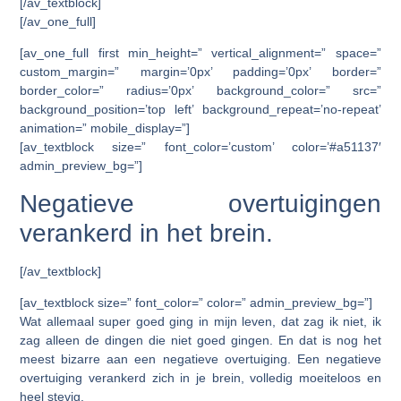
[/av_textblock]
[/av_one_full]
[av_one_full first min_height=” vertical_alignment=” space=”
custom_margin=” margin=’0px’ padding=’0px’ border=”
border_color=” radius=’0px’ background_color=” src=”
background_position=’top left’ background_repeat=’no-repeat’
animation=” mobile_display=”]
[av_textblock size=” font_color=’custom’ color=’#a51137′
admin_preview_bg=”]
Negatieve overtuigingen
verankerd in het brein.
[/av_textblock]
[av_textblock size=” font_color=” color=” admin_preview_bg=”]
Wat allemaal super goed ging in mijn leven, dat zag ik niet, ik
zag alleen de dingen die niet goed gingen. En dat is nog het
meest bizarre aan een negatieve overtuiging. Een negatieve
overtuiging verankerd zich in je brein, volledig moeiteloos en
heel stevig.