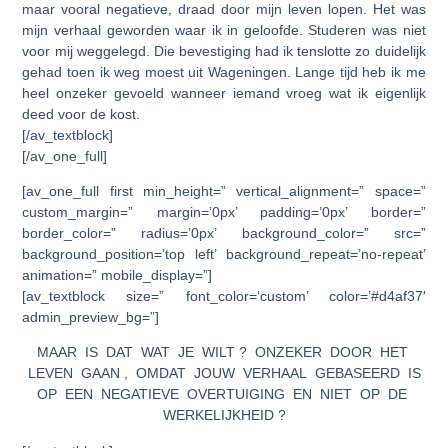
maar vooral negatieve, draad door mijn leven lopen. Het was
mijn verhaal geworden waar ik in geloofde. Studeren was niet
voor mij weggelegd. Die bevestiging had ik tenslotte zo duidelijk
gehad toen ik weg moest uit Wageningen. Lange tijd heb ik me
heel onzeker gevoeld wanneer iemand vroeg wat ik eigenlijk
deed voor de kost.
[/av_textblock]
[/av_one_full]
[av_one_full first min_height=” vertical_alignment=” space=”
custom_margin=” margin=’0px’ padding=’0px’ border=”
border_color=” radius=’0px’ background_color=” src=”
background_position=’top left’ background_repeat=’no-repeat’
animation=” mobile_display=”]
[av_textblock size=” font_color=’custom’ color=’#d4af37′
admin_preview_bg=”]
MAAR IS DAT WAT JE WILT ? ONZEKER DOOR HET
LEVEN GAAN , OMDAT JOUW VERHAAL GEBASEERD IS
OP EEN NEGATIEVE OVERTUIGING EN NIET OP DE
WERKELIJKHEID ?