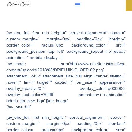
[av_one_full first min_height=” vertical_alignment=” space=”
custom_margin=” margin=’0px’ padding=’0px’ border=”
border_color=” radius=’0px’ background_color=” src=”
background_position=’top left’ background_repeat=’no-repeat’
animation=” mobile_display=”]
[av_image src=’http://www.colettecosijn.nl/wp-
content/uploads/2018/05/DRIELUIK-GLOED-02.png’
attachment=’2492′ attachment_size=’full’ align=’center’ styling=”
hover=” link=” target=” caption=” font_size=” appearance=”
overlay_opacity=’0.4′ overlay_color=’#000000′
overlay_text_color=’#ffffff’ animation=’no-animation’
admin_preview_bg=”][/av_image]
[/av_one_full]
[av_one_full first min_height=” vertical_alignment=” space=”
custom_margin=” margin=’0px’ padding=’0px’ border=”
border_color=” radius=’0px’ background_color=” src=”