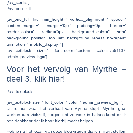
[/av_iconlist]
[/av_one_full]
[av_one_full first min_height=” vertical_alignment=” space=”
custom_margin=” margin=’0px’ padding=’0px’ border=”
border_color=” radius=’0px’ background_color=” src=”
background_position=’top left’ background_repeat=’no-repeat’
animation=” mobile_display=”]
[av_textblock size=” font_color=’custom’ color=’#a51137′
admin_preview_bg=”]
Voor het vervolg van Myrthe –
deel 3, klik hier!
[/av_textblock]
[av_textblock size=” font_color=” color=” admin_preview_bg=”]
Dit is niet waar het verhaal van Myrthe stopt. Myrthe gaat
werken aan zichzelf, zorgen dat ze weer in balans komt en ik
ben dankbaar dat ik haar hierbij mocht helpen.
Heb je na het lezen van deze blog vragen die je mij wilt stellen,