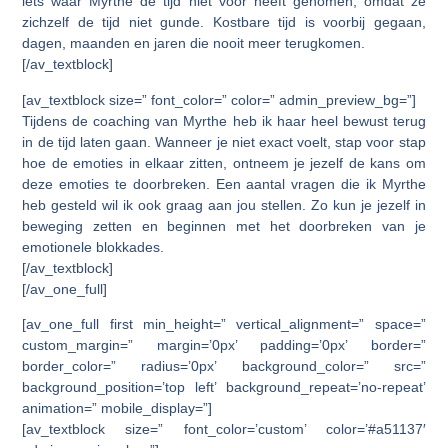
iets waar Myrthe de tijd niet voor heeft genomen, omdat ze
zichzelf de tijd niet gunde. Kostbare tijd is voorbij gegaan,
dagen, maanden en jaren die nooit meer terugkomen.
[/av_textblock]
[av_textblock size=” font_color=” color=” admin_preview_bg=”]
Tijdens de coaching van Myrthe heb ik haar heel bewust terug
in de tijd laten gaan. Wanneer je niet exact voelt, stap voor stap
hoe de emoties in elkaar zitten, ontneem je jezelf de kans om
deze emoties te doorbreken. Een aantal vragen die ik Myrthe
heb gesteld wil ik ook graag aan jou stellen. Zo kun je jezelf in
beweging zetten en beginnen met het doorbreken van je
emotionele blokkades.
[/av_textblock]
[/av_one_full]
[av_one_full first min_height=” vertical_alignment=” space=”
custom_margin=” margin=’0px’ padding=’0px’ border=”
border_color=” radius=’0px’ background_color=” src=”
background_position=’top left’ background_repeat=’no-repeat’
animation=” mobile_display=”]
[av_textblock size=” font_color=’custom’ color=’#a51137′