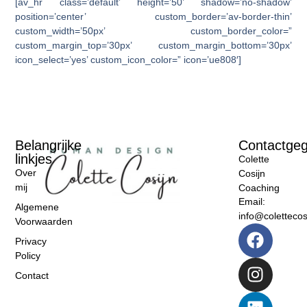
[av_hr class=’default’ height=’50’ shadow=’no-shadow’
position=’center’ custom_border=’av-border-thin’
custom_width=’50px’ custom_border_color=”
custom_margin_top=’30px’ custom_margin_bottom=’30px’
icon_select=’yes’ custom_icon_color=” icon=’ue808′]
Belangrijke
Contactge
linkjes
Colette
Over
Cosijn
mij
Coaching
Email:
Algemene
info@colettecosi
Voorwaarden
Privacy
Policy
Contact