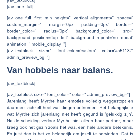
[/av_textblock]
[/av_one_full]
[av_one_full first min_height=” vertical_alignment=” space=”
custom_margin=” margin=’0px’ padding=’0px’ border=”
border_color=” radius=’0px’ background_color=” src=”
background_position=’top left’ background_repeat=’no-repeat’
animation=” mobile_display=”]
[av_textblock size=” font_color=’custom’ color=’#a51137′
admin_preview_bg=”]
Van hobbels naar balans.
[/av_textblock]
[av_textblock size=” font_color=” color=” admin_preview_bg=”]
Jarenlang heeft Myrthe haar emoties volledig weggestopt en
daarmee zichzelf heel wat dingen ontnomen. Het belangrijkste
wat Myrthe zich jarenlang niet heeft gegund is ‘gelukkig zijn’.
Na de scheiding verloor Myrthe niet alleen haar partner, maar
kreeg ook het gezin zoals het was, een hele andere betekenis.
En juist dan is het zo belangrijk om jezelf te hervinden. Dat is