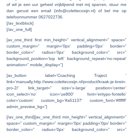
of wil je een uur geheel vrijblijvend met mij sparren, stuur me
dan gerust een email (info@colettecosijn.nl) of bel me op
telefoonnummer 0627022736.
[/av_textblock]
[/av_one_full]
[av_one_third first min_height=” vertical_alignment=” space=”
custom_margin=” margin=’0px’ padding=’0px’ border=”
border_color=” radius=’0px’ background_color=” src=”
background_position=’top left’ background_repeat=’no-repeat’
animation=” mobile_display=”]
[av_button label=’Coaching Traject ‘
link=’manually,http://www.colettecosijn.nl/product/kraak-je-brein-
pro-2/’ link_target=” size=’x-large’ position=’center’
icon_select=’no’ icon=’ue800′ font=’entypo-fontello’
color=’custom’ custom_bg=’#a51137′ custom_font=’#ffffff’
admin_preview_bg=”]
[/av_one_third][av_one_third min_height=” vertical_alignment=”
space=” custom_margin=” margin=’0px’ padding=’0px’ border=”
border_color=” radius=’0px’ background_color=” src=”