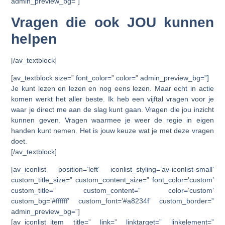
admin_preview_bg=”]
Vragen die ook JOU kunnen
helpen
[/av_textblock]
[av_textblock size=” font_color=” color=” admin_preview_bg=”]
Je kunt lezen en lezen en nog eens lezen. Maar echt in actie
komen werkt het aller beste. Ik heb een vijftal vragen voor je
waar je direct me aan de slag kunt gaan. Vragen die jou inzicht
kunnen geven. Vragen waarmee je weer de regie in eigen
handen kunt nemen. Het is jouw keuze wat je met deze vragen
doet.
[/av_textblock]
[av_iconlist position=’left’ iconlist_styling=’av-iconlist-small’
custom_title_size=” custom_content_size=” font_color=’custom’
custom_title=” custom_content=” color=’custom’
custom_bg=’#ffffff’ custom_font=’#a8234f’ custom_border=”
admin_preview_bg=”]
[av_iconlist_item title=” link=” linktarget=” linkelement=”