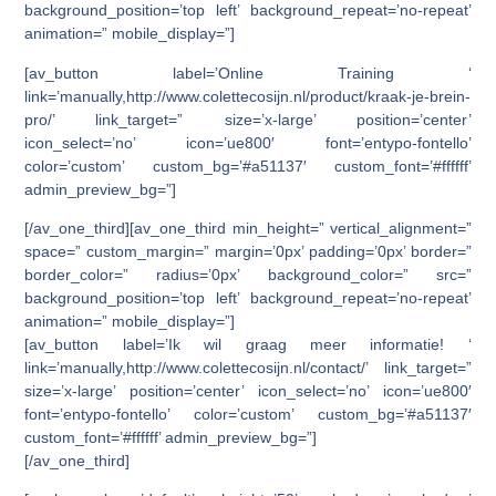
background_position=’top left’ background_repeat=’no-repeat’
animation=” mobile_display=”]
[av_button label=’Online Training ‘
link=’manually,http://www.colettecosijn.nl/product/kraak-je-brein-
pro/’ link_target=” size=’x-large’ position=’center’
icon_select=’no’ icon=’ue800′ font=’entypo-fontello’
color=’custom’ custom_bg=’#a51137′ custom_font=’#ffffff’
admin_preview_bg=”]
[/av_one_third][av_one_third min_height=” vertical_alignment=”
space=” custom_margin=” margin=’0px’ padding=’0px’ border=”
border_color=” radius=’0px’ background_color=” src=”
background_position=’top left’ background_repeat=’no-repeat’
animation=” mobile_display=”]
[av_button label=’Ik wil graag meer informatie! ‘
link=’manually,http://www.colettecosijn.nl/contact/’ link_target=”
size=’x-large’ position=’center’ icon_select=’no’ icon=’ue800′
font=’entypo-fontello’ color=’custom’ custom_bg=’#a51137′
custom_font=’#ffffff’ admin_preview_bg=”]
[/av_one_third]