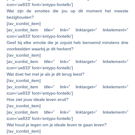
icon=’ue833′ font=’entypo-fontello’]
Wat zijn de emoties die jou op dit moment het meeste
bezighouden?
[/av_iconlist_item]
[av_iconlist_item title=” link=” linktarget=” linkelement=”
icon=’ue833′ font=’entypo-fontello’]
Geef bij elke emotie die je zojuist heb benoemd minstens drie
voorbeelden waarbij je dit herkent?
[/av_iconlist_item]
[av_iconlist_item title=” link=” linktarget=” linkelement=”
icon=’ue833′ font=’entypo-fontello’]
Wat doet het met je als je dit terug leest?
[/av_iconlist_item]
[av_iconlist_item title=” link=” linktarget=” linkelement=”
icon=’ue833′ font=’entypo-fontello’]
Hoe ziet jouw ideale leven eruit?
[/av_iconlist_item]
[av_iconlist_item title=” link=” linktarget=” linkelement=”
icon=’ue833′ font=’entypo-fontello’]
Wat houd je tegen om je ideale leven te gaan leven?
[/av_iconlist_item]