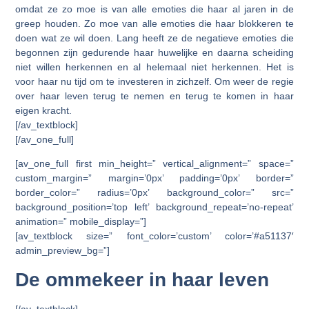
omdat ze zo moe is van alle emoties die haar al jaren in de
greep houden. Zo moe van alle emoties die haar blokkeren te
doen wat ze wil doen. Lang heeft ze de negatieve emoties die
begonnen zijn gedurende haar huwelijke en daarna scheiding
niet willen herkennen en al helemaal niet herkennen. Het is
voor haar nu tijd om te investeren in zichzelf. Om weer de regie
over haar leven terug te nemen en terug te komen in haar
eigen kracht.
[/av_textblock]
[/av_one_full]
[av_one_full first min_height=” vertical_alignment=” space=”
custom_margin=” margin=’0px’ padding=’0px’ border=”
border_color=” radius=’0px’ background_color=” src=”
background_position=’top left’ background_repeat=’no-repeat’
animation=” mobile_display=”]
[av_textblock size=” font_color=’custom’ color=’#a51137′
admin_preview_bg=”]
De ommekeer in haar leven
[/av_textblock]