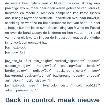
de eerste keer tijdens een vrijblijvend gesprek. Ik zag een
prachtige vrouw, maar haar ogen waren getekend van verdriet,
frustratie en moeheid. Met een dampende kop koffie tussen
ons in begin Myrthe te vertellen. Te vertellen over haar huwelijk,
scheiding en waar ze nu het allermeeste last van heeft. In deel
1 hebt je kunnen lezen over de scheiding van Myrthe en Pascal
en over de band tussen de kinderen en hun vader. In dit deel
van het drieluik vertelt ik over de impact van keuzes die Myrthe
in het verleden gemaakt had.
[/av_textblock]
[/av_one_full]
[av_one_full first min_height=” vertical_alignment=” space=”
custom_margin=” margin=’0px’ padding=’0px’ border=”
border_color=” radius=’0px’ background_color=” src=”
background_position=’top left’ background_repeat=’no-repeat’
animation=” mobile_display=”]
[av_textblock size=” font_color=’custom’ color=’#a51137′
admin_preview_bg=”]
Back in control, maak nieuwe