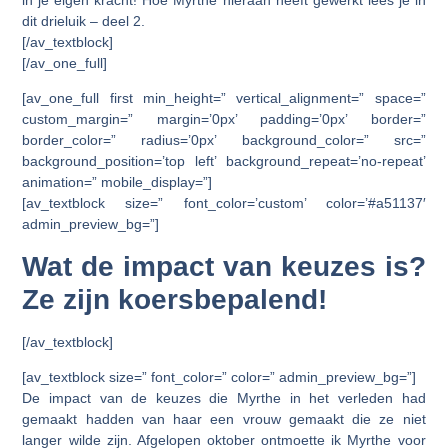
in je eigen kracht! Hoe Myrthe hieraan heeft gewerkt lees je in
dit drieluik – deel 2.
[/av_textblock]
[/av_one_full]
[av_one_full first min_height=” vertical_alignment=” space=”
custom_margin=” margin=’0px’ padding=’0px’ border=”
border_color=” radius=’0px’ background_color=” src=”
background_position=’top left’ background_repeat=’no-repeat’
animation=” mobile_display=”]
[av_textblock size=” font_color=’custom’ color=’#a51137′
admin_preview_bg=”]
Wat de impact van keuzes is?
Ze zijn koersbepalend!
[/av_textblock]
[av_textblock size=” font_color=” color=” admin_preview_bg=”]
De impact van de keuzes die Myrthe in het verleden had
gemaakt hadden van haar een vrouw gemaakt die ze niet
langer wilde zijn. Afgelopen oktober ontmoette ik Myrthe voor