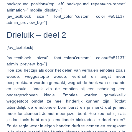
background_position=’top left’ background_repeat=’no-repeat’
animation=” mobile_display=”]
[av_textblock size=” font_color=’custom’ color=’#a51137′
admin_preview_bg=”]
Drieluik – deel 2
[/av_textblock]
[av_textblock size=” font_color=’custom’ color=’#a51137′
admin_preview_bg=”]
Hoe zou het zijn als door het delen van verhalen emoties zoals
woede, weggestopte woede, verdriet en angst meer
bespreekbaar worden gemaakt, weg uit de hoek van schaamte
en schuld. Vaak zijn de emoties bij een scheiding een
ondergeschoven kindje. Emoties worden gemakkelijk
weggestopt omdat ze heel hinderlijk kunnen zijn. Totdat
uiteindelijk de emotionele bom barst en je merkt dat je niet
meer functioneert. Je niet meer jezelf bent. Hoe zou het zijn als
je dan tools hebt om je emotionele blokkades te doorbreken?
En de regie weer in eigen handen durft te nemen en terugkomt