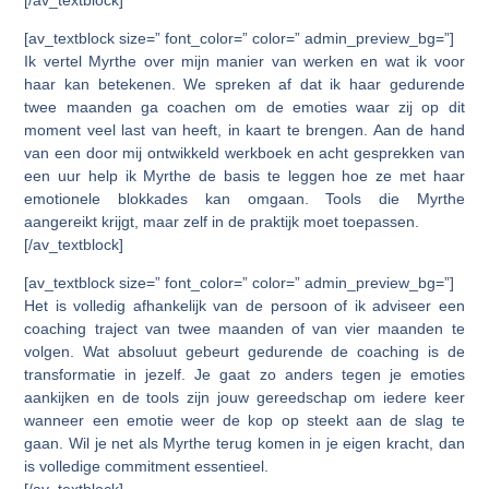
[av_textblock size=” font_color=” color=” admin_preview_bg=”]
Ik vertel Myrthe over mijn manier van werken en wat ik voor
haar kan betekenen. We spreken af dat ik haar gedurende
twee maanden ga coachen om de emoties waar zij op dit
moment veel last van heeft, in kaart te brengen. Aan de hand
van een door mij ontwikkeld werkboek en acht gesprekken van
een uur help ik Myrthe de basis te leggen hoe ze met haar
emotionele blokkades kan omgaan. Tools die Myrthe
aangereikt krijgt, maar zelf in de praktijk moet toepassen.
[/av_textblock]
[av_textblock size=” font_color=” color=” admin_preview_bg=”]
Het is volledig afhankelijk van de persoon of ik adviseer een
coaching traject van twee maanden of van vier maanden te
volgen. Wat absoluut gebeurt gedurende de coaching is de
transformatie in jezelf. Je gaat zo anders tegen je emoties
aankijken en de tools zijn jouw gereedschap om iedere keer
wanneer een emotie weer de kop op steekt aan de slag te
gaan. Wil je net als Myrthe terug komen in je eigen kracht, dan
is volledige commitment essentieel.