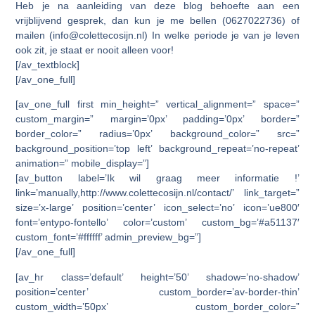
Heb je na aanleiding van deze blog behoefte aan een
vrijblijvend gesprek, dan kun je me bellen (0627022736) of
mailen (info@colettecosijn.nl) In welke periode je van je leven
ook zit, je staat er nooit alleen voor!
[/av_textblock]
[/av_one_full]
[av_one_full first min_height=” vertical_alignment=” space=”
custom_margin=” margin=’0px’ padding=’0px’ border=”
border_color=” radius=’0px’ background_color=” src=”
background_position=’top left’ background_repeat=’no-repeat’
animation=” mobile_display=”]
[av_button label=’Ik wil graag meer informatie !’
link=’manually,http://www.colettecosijn.nl/contact/’ link_target=”
size=’x-large’ position=’center’ icon_select=’no’ icon=’ue800′
font=’entypo-fontello’ color=’custom’ custom_bg=’#a51137′
custom_font=’#ffffff’ admin_preview_bg=”]
[/av_one_full]
[av_hr class=’default’ height=’50’ shadow=’no-shadow’
position=’center’ custom_border=’av-border-thin’
custom_width=’50px’ custom_border_color=”