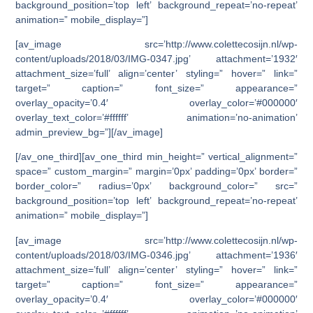
background_position=’top left’ background_repeat=’no-repeat’
animation=” mobile_display=”]
[av_image src=’http://www.colettecosijn.nl/wp-
content/uploads/2018/03/IMG-0347.jpg’ attachment=’1932′
attachment_size=’full’ align=’center’ styling=” hover=” link=”
target=” caption=” font_size=” appearance=”
overlay_opacity=’0.4′ overlay_color=’#000000′
overlay_text_color=’#ffffff’ animation=’no-animation’
admin_preview_bg=”][/av_image]
[/av_one_third][av_one_third min_height=” vertical_alignment=”
space=” custom_margin=” margin=’0px’ padding=’0px’ border=”
border_color=” radius=’0px’ background_color=” src=”
background_position=’top left’ background_repeat=’no-repeat’
animation=” mobile_display=”]
[av_image src=’http://www.colettecosijn.nl/wp-
content/uploads/2018/03/IMG-0346.jpg’ attachment=’1936′
attachment_size=’full’ align=’center’ styling=” hover=” link=”
target=” caption=” font_size=” appearance=”
overlay_opacity=’0.4′ overlay_color=’#000000′