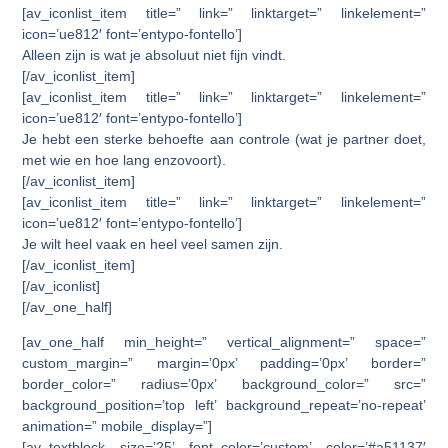
[av_iconlist_item title=” link=” linktarget=” linkelement=”
icon=’ue812′ font=’entypo-fontello’]
Alleen zijn is wat je absoluut niet fijn vindt.
[/av_iconlist_item]
[av_iconlist_item title=” link=” linktarget=” linkelement=”
icon=’ue812′ font=’entypo-fontello’]
Je hebt een sterke behoefte aan controle (wat je partner doet,
met wie en hoe lang enzovoort).
[/av_iconlist_item]
[av_iconlist_item title=” link=” linktarget=” linkelement=”
icon=’ue812′ font=’entypo-fontello’]
Je wilt heel vaak en heel veel samen zijn.
[/av_iconlist_item]
[/av_iconlist]
[/av_one_half]
[av_one_half min_height=” vertical_alignment=” space=”
custom_margin=” margin=’0px’ padding=’0px’ border=”
border_color=” radius=’0px’ background_color=” src=”
background_position=’top left’ background_repeat=’no-repeat’
animation=” mobile_display=”]
[av_textblock size=’25’ font_color=’custom’ color=’#a51137′