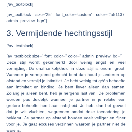
[/av_textblock]
[av_textblock size=’25’ font_color=’custom’ color=’#a51137′
admin_preview_bg=”]
3. Vermijdende hechtingsstijl
[/av_textblock]
[av_textblock size=” font_color=” color=” admin_preview_bg=”]
Deze stijl wordt gekenmerkt door weinig angst en veel
vermijding. De onafhankelijkheid in deze stijl is enorm groot.
Wanneer je vermijdend gehecht bent dan houd je anderen op
afstand en vermijd je intimitiet. Je hebt weinig tot géén behoefte
aan intimiteit en binding. Je bent liever alleen dan samen.
Zolang je alleen bent, heb je nergens last van. De problemen
worden pas duidelijk wanneer je partner in je relatie een
grotere behoefte heeft aan nabijheid. Je hebt dan het gevoel
dat je wilt vluchten, wegrennen omdat deze toenadering je
beklemt. Je partner op afstand houden voelt veiliger en fijner
voor je. Je gaat excuses verzinnen waarom je partner niet de
ware is.