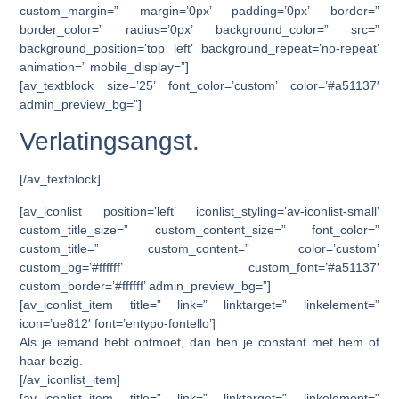
custom_margin=” margin=’0px’ padding=’0px’ border=”
border_color=” radius=’0px’ background_color=” src=”
background_position=’top left’ background_repeat=’no-repeat’
animation=” mobile_display=”]
[av_textblock size=’25’ font_color=’custom’ color=’#a51137′
admin_preview_bg=”]
Verlatingsangst.
[/av_textblock]
[av_iconlist position=’left’ iconlist_styling=’av-iconlist-small’
custom_title_size=” custom_content_size=” font_color=”
custom_title=” custom_content=” color=’custom’
custom_bg=’#ffffff’ custom_font=’#a51137′
custom_border=’#ffffff’ admin_preview_bg=”]
[av_iconlist_item title=” link=” linktarget=” linkelement=”
icon=’ue812′ font=’entypo-fontello’]
Als je iemand hebt ontmoet, dan ben je constant met hem of
haar bezig.
[/av_iconlist_item]
[av_iconlist_item title=” link=” linktarget=” linkelement=”