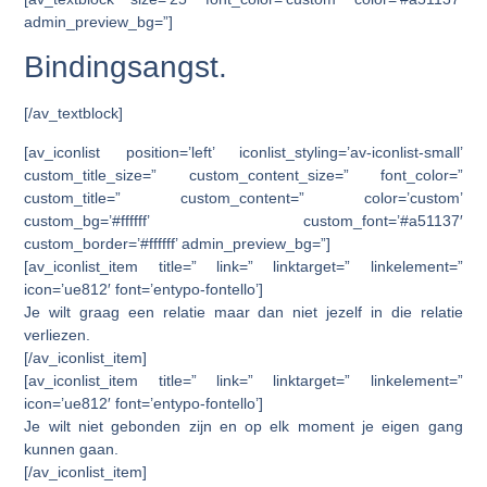
admin_preview_bg=”]
Bindingsangst.
[/av_textblock]
[av_iconlist position=’left’ iconlist_styling=’av-iconlist-small’
custom_title_size=” custom_content_size=” font_color=”
custom_title=” custom_content=” color=’custom’
custom_bg=’#ffffff’ custom_font=’#a51137′
custom_border=’#ffffff’ admin_preview_bg=”]
[av_iconlist_item title=” link=” linktarget=” linkelement=”
icon=’ue812′ font=’entypo-fontello’]
Je wilt graag een relatie maar dan niet jezelf in die relatie
verliezen.
[/av_iconlist_item]
[av_iconlist_item title=” link=” linktarget=” linkelement=”
icon=’ue812′ font=’entypo-fontello’]
Je wilt niet gebonden zijn en op elk moment je eigen gang
kunnen gaan.
[/av_iconlist_item]