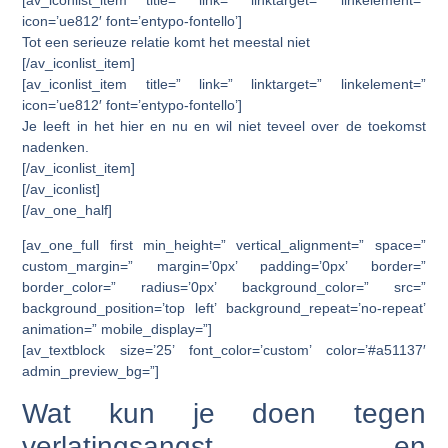
icon=’ue812′ font=’entypo-fontello’]
Tot een serieuze relatie komt het meestal niet
[/av_iconlist_item]
[av_iconlist_item title=” link=” linktarget=” linkelement=”
icon=’ue812′ font=’entypo-fontello’]
Je leeft in het hier en nu en wil niet teveel over de toekomst
nadenken.
[/av_iconlist_item]
[/av_iconlist]
[/av_one_half]
[av_one_full first min_height=” vertical_alignment=” space=”
custom_margin=” margin=’0px’ padding=’0px’ border=”
border_color=” radius=’0px’ background_color=” src=”
background_position=’top left’ background_repeat=’no-repeat’
animation=” mobile_display=”]
[av_textblock size=’25’ font_color=’custom’ color=’#a51137′
admin_preview_bg=”]
Wat kun je doen tegen
verlatingsangst en