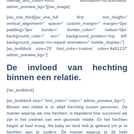
overlay_text_color=’#ffffff’ animation=’no-animation’
admin_preview_bg=”][/av_image]
[/av_one_third][av_one_full first min_height=”
vertical_alignment=” space=” custom_margin=” margin=’0px’
padding=’0px’ border=” border_color=” radius=’0px’
background_color=” src=” background_position=’top left’
background_repeat=’no-repeat’ animation=” mobile_display=”]
[av_textblock size=’25’ font_color=’custom’ color=’#a51137′
admin_preview_bg=”]
De invloed van hechting
binnen een relatie.
[/av_textblock]
[av_textblock size=” font_color=” color=” admin_preview_bg=”]
Binnen een relatie is er altijd hechting tussen personen. De
manier waarop we ons hechten, is bepalend hoe succesvol we
zijn in het creëren van een gezonde relatie. En het hechten
begint al heel vroeg. Als baby en kind heb je geleerd om je te
hechten aan je ouders. De manier waarop je dit hebt