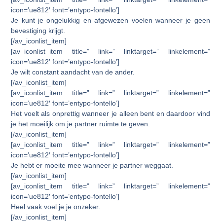
icon=’ue812′ font=’entypo-fontello’]
Je kunt je ongelukkig en afgewezen voelen wanneer je geen
bevestiging krijgt.
[/av_iconlist_item]
[av_iconlist_item title=” link=” linktarget=” linkelement=”
icon=’ue812′ font=’entypo-fontello’]
Je wilt constant aandacht van de ander.
[/av_iconlist_item]
[av_iconlist_item title=” link=” linktarget=” linkelement=”
icon=’ue812′ font=’entypo-fontello’]
Het voelt als onprettig wanneer je alleen bent en daardoor vind
je het moeilijk om je partner ruimte te geven.
[/av_iconlist_item]
[av_iconlist_item title=” link=” linktarget=” linkelement=”
icon=’ue812′ font=’entypo-fontello’]
Je hebt er moeite mee wanneer je partner weggaat.
[/av_iconlist_item]
[av_iconlist_item title=” link=” linktarget=” linkelement=”
icon=’ue812′ font=’entypo-fontello’]
Heel vaak voel je je onzeker.
[/av_iconlist_item]