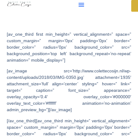
[av_one_third first min_height=” vertical_alignment=” space=”
custom_margin=” margin=’0px’ padding=’0px’ border=”
border_color=” radius=’0px’ background_color=” src=”
background_position=’top left’ background_repeat=’no-repeat’
animation=” mobile_display=”]
[av_image src=’http://www.colettecosijn.nl/wp-
content/uploads/2018/03/IMG-0350.jpg’ attachment=’1935′
attachment_size=’full’ align=’center’ styling=” hover=” link=”
target=” caption=” font_size=” appearance=”
overlay_opacity=’0.4′ overlay_color=’#000000′
overlay_text_color=’#ffffff’ animation=’no-animation’
admin_preview_bg=”][/av_image]
[/av_one_third][av_one_third min_height=” vertical_alignment=”
space=” custom_margin=” margin=’0px’ padding=’0px’ border=”
border_color=” radius=’0px’ background_color=” src=”