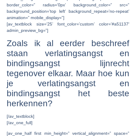
border_color=” radius=’0px’ background_color=” src=”
background_position=’top left’ background_repeat=’no-repeat’
animation=” mobile_display=”]
[av_textblock size=’25’ font_color=’custom’ color=’#a51137′
admin_preview_bg=”]
Zoals ik al eerder beschreef
staan verlatingsangst en
bindingsangst lijnrecht
tegenover elkaar. Maar hoe kun
je verlatingsangst en
bindingsangst het beste
herkennen?
[/av_textblock]
[/av_one_full]
[av_one_half first min_height=” vertical_alignment=” space=”