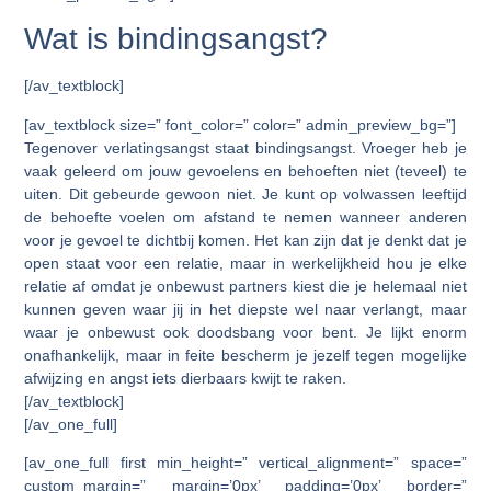
Wat is bindingsangst?
[/av_textblock]
[av_textblock size=” font_color=” color=” admin_preview_bg=”]
Tegenover verlatingsangst staat bindingsangst. Vroeger heb je
vaak geleerd om jouw gevoelens en behoeften niet (teveel) te
uiten. Dit gebeurde gewoon niet. Je kunt op volwassen leeftijd
de behoefte voelen om afstand te nemen wanneer anderen
voor je gevoel te dichtbij komen. Het kan zijn dat je denkt dat je
open staat voor een relatie, maar in werkelijkheid hou je elke
relatie af omdat je onbewust partners kiest die je helemaal niet
kunnen geven waar jij in het diepste wel naar verlangt, maar
waar je onbewust ook doodsbang voor bent. Je lijkt enorm
onafhankelijk, maar in feite bescherm je jezelf tegen mogelijke
afwijzing en angst iets dierbaars kwijt te raken.
[/av_textblock]
[/av_one_full]
[av_one_full first min_height=” vertical_alignment=” space=”
custom_margin=” margin=’0px’ padding=’0px’ border=”