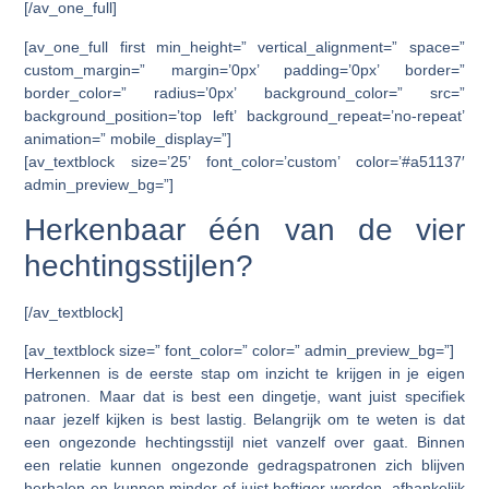
[/av_one_full]
[av_one_full first min_height=” vertical_alignment=” space=”
custom_margin=” margin=’0px’ padding=’0px’ border=”
border_color=” radius=’0px’ background_color=” src=”
background_position=’top left’ background_repeat=’no-repeat’
animation=” mobile_display=”]
[av_textblock size=’25’ font_color=’custom’ color=’#a51137′
admin_preview_bg=”]
Herkenbaar één van de vier
hechtingsstijlen?
[/av_textblock]
[av_textblock size=” font_color=” color=” admin_preview_bg=”]
Herkennen is de eerste stap om inzicht te krijgen in je eigen
patronen. Maar dat is best een dingetje, want juist specifiek
naar jezelf kijken is best lastig. Belangrijk om te weten is dat
een ongezonde hechtingsstijl niet vanzelf over gaat. Binnen
een relatie kunnen ongezonde gedragspatronen zich blijven
herhalen en kunnen minder of juist heftiger worden, afhankelijk