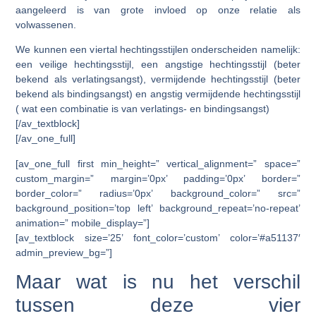
aangeleerd is van grote invloed op onze relatie als
volwassenen.
We kunnen een viertal hechtingsstijlen onderscheiden namelijk:
een veilige hechtingsstijl, een angstige hechtingsstijl (beter
bekend als verlatingsangst), vermijdende hechtingsstijl (beter
bekend als bindingsangst) en angstig vermijdende hechtingsstijl
( wat een combinatie is van verlatings- en bindingsangst)
[/av_textblock]
[/av_one_full]
[av_one_full first min_height=” vertical_alignment=” space=”
custom_margin=” margin=’0px’ padding=’0px’ border=”
border_color=” radius=’0px’ background_color=” src=”
background_position=’top left’ background_repeat=’no-repeat’
animation=” mobile_display=”]
[av_textblock size=’25’ font_color=’custom’ color=’#a51137′
admin_preview_bg=”]
Maar wat is nu het verschil
tussen deze vier